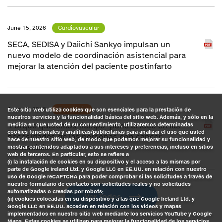
June 15, 2026
Cardiovascular
SECA, SEDISA y Daiichi Sankyo impulsan un
nuevo modelo de coordinación asistencial para
mejorar la atención del paciente postinfarto
June 05, 2026
Oncología
Este sitio web utiliza cookies que son esenciales para la prestación de
nuestros servicios y la funcionalidad básica del sitio web. Además, y sólo en la
‘Porque queremos tiempo’ pone el foco en las
medida en que usted dé su consentimiento, utilizaremos determinadas
cookies funcionales y analíticas/publicitarias para analizar el uso que usted
necesidades de las personas con cáncer
hace de nuestro sitio web, de modo que podamos mejorar su funcionalidad y
metastásico
mostrar contenidos adaptados a sus intereses y preferencias, incluso en sitios
web de terceros. En particular, esto se refiere a
(i) la instalación de cookies en su dispositivo y el acceso a las mismas por
parte de Google Ireland Ltd. y Google LLC en EE.UU. en relación con nuestro
uso de Google reCAPTCHA para poder comprobar si las solicitudes a través de
nuestro formulario de contacto son solicitudes reales y no solicitudes
automatizadas o creadas por robots;
Ver Todos
(ii) cookies colocadas en su dispositivo y a las que Google Ireland Ltd. y
Google LLC en EE.UU. acceden en relación con los vídeos y mapas
implementados en nuestro sitio web mediante los servicios YouTube y Google
Maps. Estas cookies se utilizan para mejorar la funcionalidad de los servicios