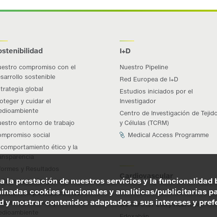
ostenibilidad
I+D
estro compromiso con el
Nuestro Pipeline
sarrollo sostenible
Red Europea de I+D
trategia global
Estudios iniciados por el
oteger y cuidar el
Investigador
dioambiente
Centro de Investigación de Tejid
estro entorno de trabajo
y Células (TCRM)
mpromiso social
Medical Access Programme
 comportamiento ético y la
ansparencia
formes y Resultados
Cardiovascular
a la prestación de nuestros servicios y la funcionalidad 
Comunicación global
nadas cookies funcionales y analíticas/publicitarias par
Nuestro Compromiso
estro Compromiso con los
y mostrar contenidos adaptados a sus intereses y prefer
rechos Humanos y el
We Care for Every Heartbeat
dioambiente
Edoxabán