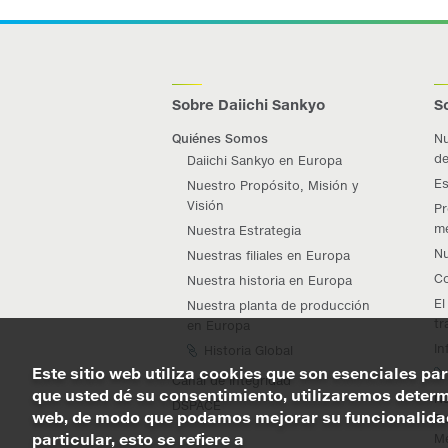
Sobre Daiichi Sankyo
S
Quiénes Somos
Nu
de
Daiichi Sankyo en Europa
Es
Nuestro Propósito, Misión y
Visión
Pr
me
Nuestra Estrategia
Nu
Nuestras filiales en Europa
Co
Nuestra historia en Europa
El
Nuestra planta de producción
tr
en Europa
In
Historia Global
Este sitio web utiliza cookies que son esenciales par
Canal de Integridad
que usted dé su consentimiento, utilizaremos determi
Nu
DSPACE
web, de modo que podamos mejorar su funcionalidad 
De
particular, esto se refiere a
Me