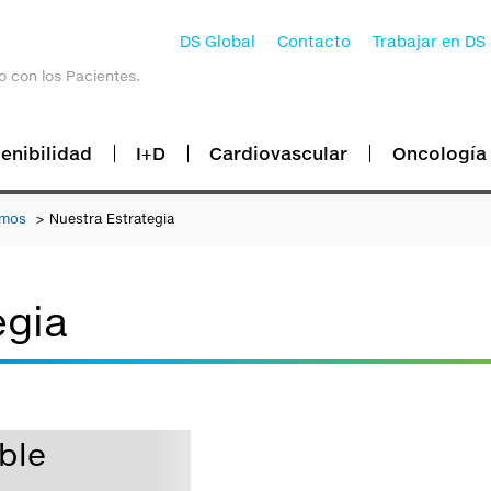
DS Global
Contacto
Trabajar en DS
o con los Pacientes.
enibilidad
I+D
Cardiovascular
Oncología
omos
Nuestra Estrategia
egia
ble