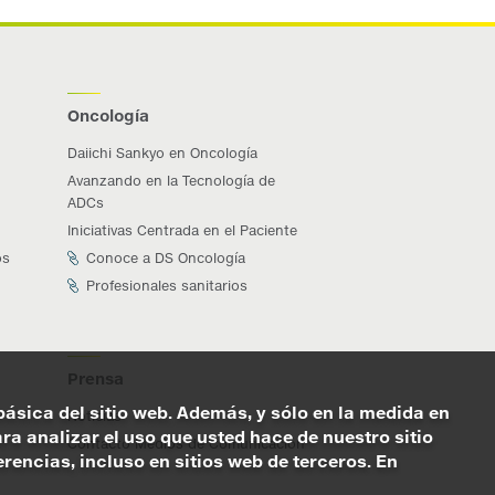
Oncología
Daiichi Sankyo en Oncología
Avanzando en la Tecnología de
ADCs
Iniciativas Centrada en el Paciente
os
Conoce a DS Oncología
Profesionales sanitarios
Prensa
básica del sitio web. Además, y sólo en la medida en
Noticias
a analizar el uso que usted hace de nuestro sitio
Contacto Medios de Comunicación
encias, incluso en sitios web de terceros. En