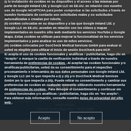
Puede encontrar más información sobre
(i) la instalación de cookies en su dispositivo y el acceso a las mismas por
parte de Google Ireland Ltd. y Google LLC en EE.UU. en relación con nuestro
nuestro
portfolio
para enfermedades cardiovasculares
uso de Google reCAPTCHA para poder comprobar si las solicitudes a través de
nuestro formulario de contacto son solicitudes reales y no solicitudes
aquí
.
automatizadas o creadas por robots;
(ii) cookies colocadas en su dispositivo y a las que Google Ireland Ltd. y
Google LLC en EE.UU. acceden en relación con los vídeos y mapas
implementados en nuestro sitio web mediante los servicios YouTube y Google
Maps. Estas cookies se utilizan para mejorar la funcionalidad de los servicios
implementados y para analizar su uso de estos servicios;
(iii) cookies colocadas por DocCheck Medical Services GmbH para evaluar si
Home
Cardiovascular
Portfolio
usted es elegible para utilizar el inicio de sesión DocCheck para HCP.
Si acepta el uso de cookies funcionales y analíticas / publicitarias, haga clic en
"Acepto" o marque la casilla de verificación individual a través de nuestra
herramienta de
preferencias de cookies
. Al aceptar las cookies funcionales y/o
analíticas/publicitarias, usted da su consentimiento para el respectivo
Aviso Legal
Protección de Datos
Pie de Imprenta
procesamiento e intercambio de sus datos personales con Google Ireland Ltd.
Preferencia de Cookies
y Google LLC (en lo que respecta a (i) y (ii)) y/o DocCheck Medical Services
GmbH (en lo que respecta a (iii)). Puede retirar su consentimiento y cambiar sus
preferencias de cookies en cualquier momento utilizando nuestra herramienta
de
preferencias de cookies
. Para denegar el consentimiento y continuar sin
cookies funcionales y/o analíticas / publicitarias, haga clic en "No acepto".
Para obtener más información, consulte nuestro
Aviso de privacidad del sitio
Copyright ©
Daiichi Sankyo España
, Todos los derechos
web
.
reservados,
Ultima actualización: 16.07.2026
Acepto
No acepto