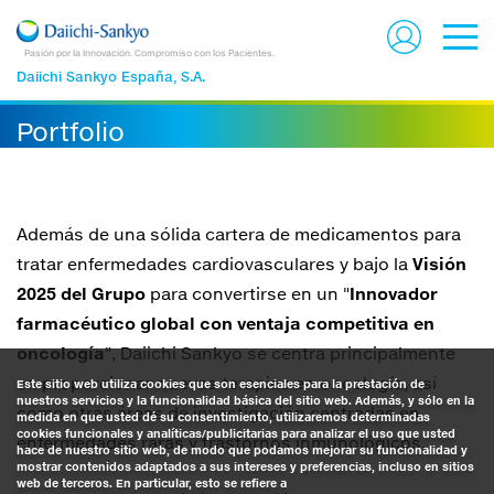
Pasión por la Innovación. Compromiso con los Pacientes.
Daiichi Sankyo España, S.A.
Portfolio
Además de una sólida cartera de medicamentos para
tratar enfermedades cardiovasculares y bajo la
Visión
2025 del Grupo
para convertirse en un "
Innovador
farmacéutico global con ventaja competitiva en
oncología
", Daiichi Sankyo se centra principalmente
en proporcionar nuevas terapias en oncología, así
Este sitio web utiliza cookies que son esenciales para la prestación de
nuestros servicios y la funcionalidad básica del sitio web. Además, y sólo en la
como otras áreas de investigación centradas en
medida en que usted dé su consentimiento, utilizaremos determinadas
cookies funcionales y analíticas/publicitarias para analizar el uso que usted
enfermedades raras y trastornos inmunológicos.
hace de nuestro sitio web, de modo que podamos mejorar su funcionalidad y
mostrar contenidos adaptados a sus intereses y preferencias, incluso en sitios
web de terceros. En particular, esto se refiere a