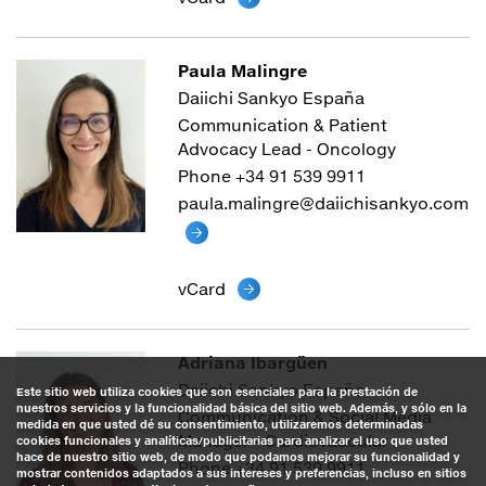
Paula Malingre
Daiichi Sankyo España
Communication & Patient
Advocacy Lead - Oncology
Phone +34 91 539 9911
paula.malingre@daiichisankyo.com
vCard
Adriana Ibargüen
Daiichi Sankyo España
Este sitio web utiliza cookies que son esenciales para la prestación de
nuestros servicios y la funcionalidad básica del sitio web. Además, y sólo en la
Communication & Social Media
medida en que usted dé su consentimiento, utilizaremos determinadas
Manager - Cardiovascular
cookies funcionales y analíticas/publicitarias para analizar el uso que usted
hace de nuestro sitio web, de modo que podamos mejorar su funcionalidad y
Phone +34 91 539 9911
mostrar contenidos adaptados a sus intereses y preferencias, incluso en sitios