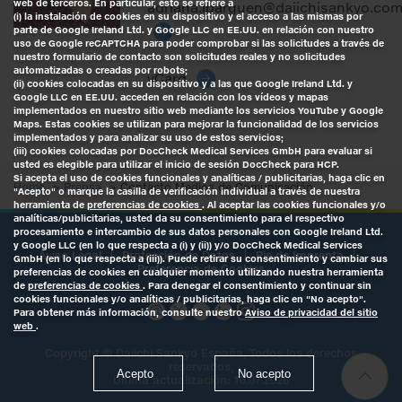
web de terceros. En particular, esto se refiere a
adriana.ibarguen@daiichisankyo.co
(i) la instalación de cookies en su dispositivo y el acceso a las mismas por
parte de Google Ireland Ltd. y Google LLC en EE.UU. en relación con nuestro
uso de Google reCAPTCHA para poder comprobar si las solicitudes a través de
nuestro formulario de contacto son solicitudes reales y no solicitudes
automatizadas o creadas por robots;
vCard
(ii) cookies colocadas en su dispositivo y a las que Google Ireland Ltd. y
Google LLC en EE.UU. acceden en relación con los vídeos y mapas
implementados en nuestro sitio web mediante los servicios YouTube y Google
Maps. Estas cookies se utilizan para mejorar la funcionalidad de los servicios
implementados y para analizar su uso de estos servicios;
(iii) cookies colocadas por DocCheck Medical Services GmbH para evaluar si
usted es elegible para utilizar el inicio de sesión DocCheck para HCP.
Si acepta el uso de cookies funcionales y analíticas / publicitarias, haga clic en
Home
Prensa
Contacto Medios de Comunicación
"Acepto" o marque la casilla de verificación individual a través de nuestra
herramienta de
preferencias de cookies
. Al aceptar las cookies funcionales y/o
analíticas/publicitarias, usted da su consentimiento para el respectivo
procesamiento e intercambio de sus datos personales con Google Ireland Ltd.
y Google LLC (en lo que respecta a (i) y (ii)) y/o DocCheck Medical Services
Aviso Legal
Protección de Datos
Pie de Imprenta
GmbH (en lo que respecta a (iii)). Puede retirar su consentimiento y cambiar sus
Preferencia de Cookies
preferencias de cookies en cualquier momento utilizando nuestra herramienta
de
preferencias de cookies
. Para denegar el consentimiento y continuar sin
cookies funcionales y/o analíticas / publicitarias, haga clic en "No acepto".
Para obtener más información, consulte nuestro
Aviso de privacidad del sitio
web
.
Copyright ©
Daiichi Sankyo España
, Todos los derechos
reservados,
Acepto
No acepto
Ultima actualización: 16.07.2026