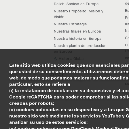
de
Daiichi Sankyo en Europa
Es
Nuestro Propósito, Misión y
Visión
Pr
me
Nuestra Estrategia
Nu
Nuestras filiales en Europa
Co
Nuestra historia en Europa
El
Nuestra planta de producción
tr
en Europa
In
Historia Global
Este sitio web utiliza cookies que son esenciales par
Canal de Integridad
que usted dé su consentimiento, utilizaremos determi
Nu
DSPACE
web, de modo que podamos mejorar su funcionalidad 
De
particular, esto se refiere a
Me
(i) la instalación de cookies en su dispositivo y el 
Google reCAPTCHA para poder comprobar si las solici
creadas por robots;
(ii) cookies colocadas en su dispositivo y a las que
nuestro sitio web mediante los servicios YouTube y 
analizar su uso de estos servicios;
(iii) cookies colocadas por DocCheck Medical Service