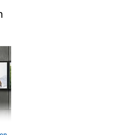
n
 en