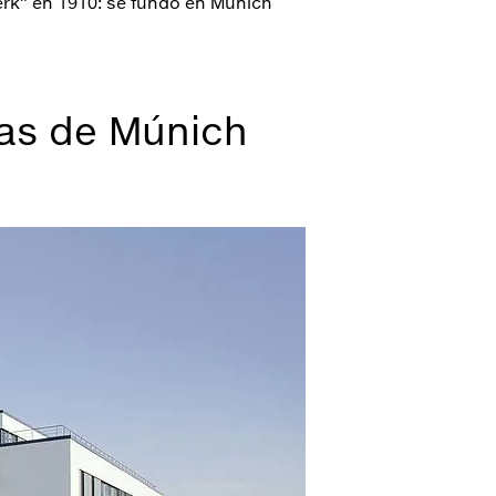
erk” en 1910: se fundó en Múnich
las de Múnich