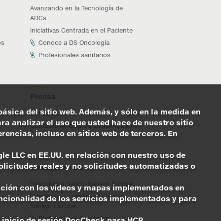
Avanzando en la Tecnología de
ADCs
Iniciativas Centrada en el Paciente
os
Conoce a DS Oncología
Profesionales sanitarios
Prensa
básica del sitio web. Además, y sólo en la medida en
Noticias
a analizar el uso que usted hace de nuestro sitio
Contacto Medios de Comunicación
encias, incluso en sitios web de terceros. En
ogle LLC en EE.UU. en relación con nuestro uso de
licitudes reales y no solicitudes automatizadas o
Trabajar en DS
Descubre a Daiichi Sankyo Europe
elación con los vídeos y mapas implementados en
Comienza tu camino en Daiichi
uncionalidad de los servicios implementados y para
Sankyo Europe
Portal global de empleo
l inicio de sesión DocCheck para HCP.