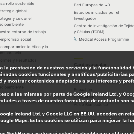
sarrollo sostenible
Red Europea de I+D
trategia global
Estudios iniciados por el
oteger y cuidar el
Investigador
dioambiente
Centro de Investigación de Tejid
estro entorno de trabajo
y Células (TCRM)
mpromiso social
Medical Access Programme
 comportamiento ético y la
ansparencia
formes y Resultados
Cardiovascular
a la prestación de nuestros servicios y la funcionalidad 
Comunicación global
nadas cookies funcionales y analíticas/publicitarias par
Nuestro Compromiso
estro Compromiso con los
y mostrar contenidos adaptados a sus intereses y prefer
rechos Humanos y el
We Care for Every Heartbeat
dioambiente
Edoxabán
acceso a las mismas por parte de Google Ireland Ltd. y Go
Olmesartán
tudes a través de nuestro formulario de contacto son so
Ácido Bempedoico
Portfolio
 Google Ireland Ltd. y Google LLC en EE.UU. acceden en r
Profesionales sanitarios
Google Maps. Estas cookies se utilizan para mejorar la f
s GmbH para evaluar si usted es elegible para utilizar e