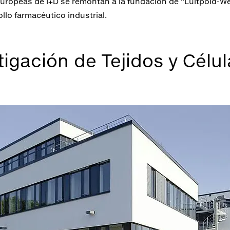
europeas de I+D se remontan a la fundación de “Luitpold-W
ollo farmacéutico industrial.
tigación de Tejidos y Célu