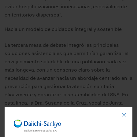
evitar hospitalizaciones innecesarias, especialmente
en territorios dispersos”.
Hacia un modelo de cuidados integral y sostenible
La tercera mesa de debate integró las principales
soluciones asistenciales que permitirían garantizar el
envejecimiento saludable de una población cada vez
más longeva, con un consenso claro sobre la
necesidad de avanzar hacia un abordaje centrado en la
prevención para gestionar la atención sanitaria
eficazmente y garantizar la sostenibilidad del SNS. En
esta línea, la Dra. Susana de la Cruz, vocal de Junta
Directiva de la Sociedad Española de Oncología
Médica (SEOM), adjunta del Servicio de Oncología
Médica del Hospital Universitario de Navarra y miembro
Daiichi Sankyo España, S.A.
del Grupo de Largos Supervivientes, subrayó que “el