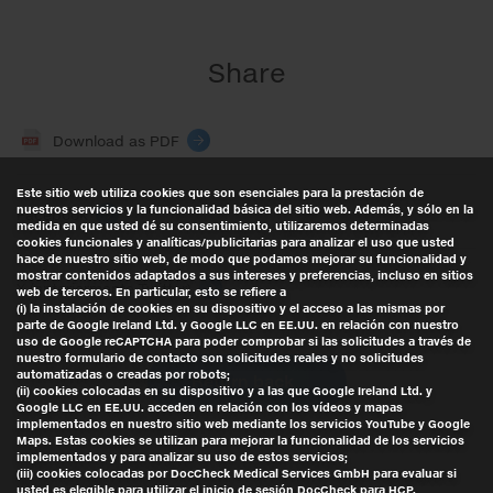
Share
Download as PDF
Este sitio web utiliza cookies que son esenciales para la prestación de
nuestros servicios y la funcionalidad básica del sitio web. Además, y sólo en la
Facebook
medida en que usted dé su consentimiento, utilizaremos determinadas
cookies funcionales y analíticas/publicitarias para analizar el uso que usted
hace de nuestro sitio web, de modo que podamos mejorar su funcionalidad y
mostrar contenidos adaptados a sus intereses y preferencias, incluso en sitios
X (anteriormente Twitter)
web de terceros. En particular, esto se refiere a
(i) la instalación de cookies en su dispositivo y el acceso a las mismas por
parte de Google Ireland Ltd. y Google LLC en EE.UU. en relación con nuestro
uso de Google reCAPTCHA para poder comprobar si las solicitudes a través de
nuestro formulario de contacto son solicitudes reales y no solicitudes
automatizadas o creadas por robots;
Return back
(ii) cookies colocadas en su dispositivo y a las que Google Ireland Ltd. y
Google LLC en EE.UU. acceden en relación con los vídeos y mapas
implementados en nuestro sitio web mediante los servicios YouTube y Google
Maps. Estas cookies se utilizan para mejorar la funcionalidad de los servicios
implementados y para analizar su uso de estos servicios;
(iii) cookies colocadas por DocCheck Medical Services GmbH para evaluar si
usted es elegible para utilizar el inicio de sesión DocCheck para HCP.