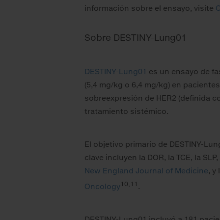
información sobre el ensayo, visite
C
Sobre DESTINY-Lung01
DESTINY-Lung01
es un ensayo de fas
(5,4 mg/kg o 6,4 mg/kg) en paciente
sobreexpresión de HER2 (definida co
tratamiento sistémico.
El objetivo primario de DESTINY-Lun
clave incluyen la DOR, la TCE, la SL
New England Journal of Medicine
, y
10,11
Oncology
.
DESTINY-Lung01 incluyó a 181 pacien