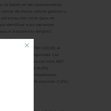
s se basen en las características
n cáncer de mama, cáncer gástrico y
 personas con otros tipos de
a identificar a los pacientes
ra un tratamiento dirigido”.
TINY-Lung01 y DESTINY-CRC02, el
nuevas señales de seguridad. Las
e pacientes tratados con este ADC
emia (9,9%), fatiga (8,2%),
,6%), aumento de transaminasas
ión de la fracción de eyección (1,0%).
fermedad pulmonar