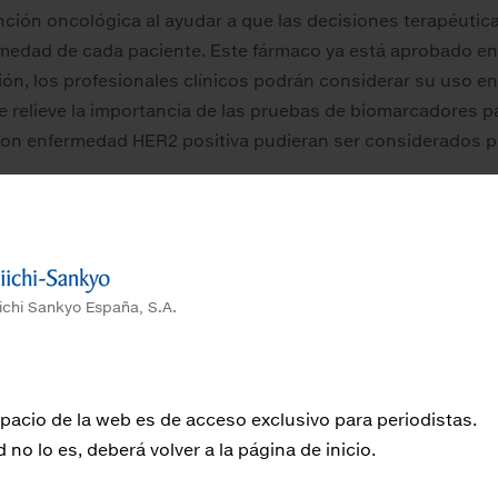
nción oncológica al ayudar a que las decisiones terapéutica
rmedad de cada paciente. Este fármaco ya está aprobado e
n, los profesionales clínicos podrán considerar su uso en
relieve la importancia de las pruebas de biomarcadores par
 con enfermedad HER2 positiva pudieran ser considerados pa
d de esta terapia, en los ensayos DESTINY-PanTumor02, DES
n el de ensayos clínicos previos, sin que se identificaran 
rado 4 procedentes de un análisis de seguridad conjunto d
ores en estudios clínicos incluyeron neutropenia (18,5%), an
ichi Sankyo España, S.A.
(5,2%), náuseas (4,8%), linfopenia (4,2%), hipopotasemia (3
), disminución del apetito (1,6%), neumonía (1,4%) y disminuc
 se produjeron en el 1,1% de los pacientes, incluyendo en
pacio de la web es de acceso exclusivo para periodistas.
d no lo es, deberá volver a la página de inicio.