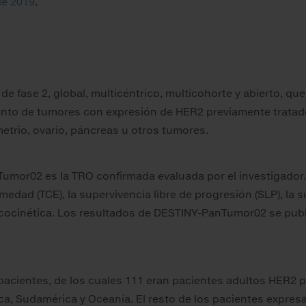
de 2019
.
e fase 2, global, multicéntrico, multicohorte y abierto, que 
iento de tumores con expresión de HER2 previamente tratad
ometrio, ovario, páncreas u otros tumores.
Tumor02 es la TRO confirmada evaluada por el investigador
medad (TCE), la supervivencia libre de progresión (SLP), la s
rmacocinética. Los resultados de DESTINY-PanTumor02 se pub
cientes, de los cuales 111 eran pacientes adultos HER2 pos
ca, Sudamérica y Oceanía. El resto de los pacientes expresa