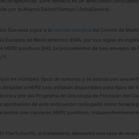
ivas terapéuticas. Este fármaco es un anticuerpo conjugado 
do por la Alianza Daiichi Sankyo | AstraZeneca.
ión Europea sigue a la
opinión positiva
del Comité de Medi
ncia Europea de Medicamentos (EMA, por sus siglas en inglés
HER2 positivos (IHQ 3+) procedentes de tres ensayos de f
15
2
.
uce en múltiples tipos de tumores y se asocia con una enf
s dirigidas a HER2 solo estaban disponibles para tipos de t
icina y jefe del Programa de Oncología de Precisión del C
La aprobación de este anticuerpo conjugado como terapia 
acientes con cánceres HER2 positivos, independientemente 
TINY-PanTumor02, el tratamiento demostró una tasa de respu