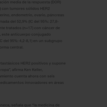
uración media de la respuesta (DOR)
1) con tumores sólidos HER2
uterino, endometrio, ovario, páncreas
ada del 52,9% (IC del 95%: 27,8-
nte tratados (n=17) con cáncer de
, este anticuerpo conjugado
C del 95%: 4,2-8,1) en un subgrupo
orma central.
etastásicos HER2 positivos y supone
opa”, afirma Ken Keller,
tamiento cuenta ahora con seis
 medicamentos innovadores en áreas
eneca, señala que “la medicina de