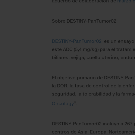
acuerdo de colaboración de
marzo 
Sobre DESTINY-PanTumor02
DESTINY-PanTumor02
es un ensayo d
este ADC (5,4 mg/kg) para el tratam
biliares, vejiga, cuello uterino, end
El objetivo primario de DESTINY-Pan
la DOR, la tasa de control de la enfer
seguridad, la tolerabilidad y la fa
9
Oncology
.
DESTINY-PanTumor02 incluyó a 267 pa
centros de Asia, Europa, Norteaméri