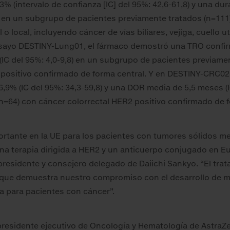
2,3% (intervalo de confianza [IC] del 95%: 42,6-61,8) y una d
0) en un subgrupo de pacientes previamente tratados (n=11
o local, incluyendo cáncer de vías biliares, vejiga, cuello 
nsayo DESTINY-Lung01, el fármaco demostró una TRO confirm
(IC del 95%: 4,0-9,8) en un subgrupo de pacientes previame
positivo confirmado de forma central. Y en DESTINY-CRC02
9% (IC del 95%: 34,3-59,8) y una DOR media de 5,5 meses (I
n=64) con cáncer colorrectal HER2 positivo confirmado de f
ortante en la UE para los pacientes con tumores sólidos m
na terapia dirigida a HER2 y un anticuerpo conjugado en Eur
presidente y consejero delegado de Daiichi Sankyo. “El tra
o que demuestra nuestro compromiso con el desarrollo de
a para pacientes con cáncer”.
epresidente ejecutivo de Oncología y Hematología de AstraZ