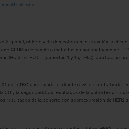
linicalTrials.gov
.
e 2, global, abierto y de dos cohortes, que evalúa la eficac
s con CPNM irresecable o metastásico con mutación de HER2
mo IHQ 3+ o IHQ 2+) (cohortes 1 y 1a, n=90), que habían pr
g01 es la TRO confirmada mediante revisión central indepe
P, la SG y la seguridad. Los resultados de la cohorte con m
 los resultados de la cohorte con sobreexpresión de HER2 
tes, de los cuales 17 eran pacientes adultos HER2 positivos