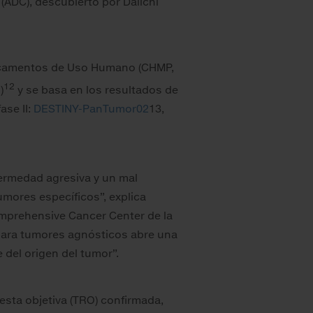
(ADC), descubierto por Daiichi
camentos de Uso Humano (CHMP,
12
)
y se basa en los resultados de
ase II:
DESTINY-PanTumor02
13,
ermedad agresiva y un mal
umores específicos”, explica
omprehensive Cancer Center de la
para tumores agnósticos abre una
del origen del tumor”.
esta objetiva (TRO) confirmada,