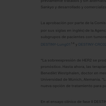
previamente tratados y sin alternat
Sankyo y desarrollado y comercializa
La aprobación por parte de la Comis
por sus siglas en inglés) de la Age
subgrupos de pacientes con tumores 
14
DESTINY-Lung01
y
DESTINY-CRC0
“La sobreexpresión de HER2 se prod
pronóstico. Hasta ahora, las terapia
Benedikt Westphalen, doctor en med
Universidad de Múnich, Alemania. “
nueva opción de tratamiento para p
En el ensayo clínico de fase II DES