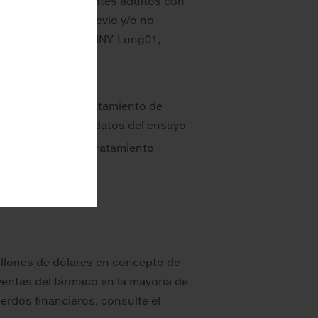
atamiento de pacientes adultos con
ento sistémico previo y/o no
Y-PanTumor02, DESTINY-Lung01,
tuzumab para el tratamiento de
ico en base a los datos del ensayo
va residual tras tratamiento
illones de dólares en concepto de
ventas del fármaco en la mayoría de
erdos financieros, consulte el