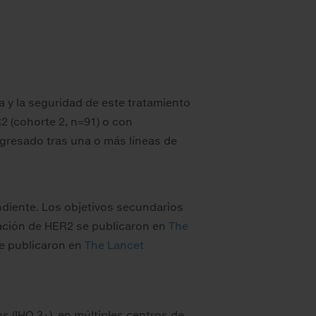
ia y la seguridad de este tratamiento
 (cohorte 2, n=91) o con
ogresado tras una o más líneas de
ndiente. Los objetivos secundarios
utación de HER2 se publicaron en
The
se publicaron en
The Lancet
 (IHQ 3+), en múltiples centros de