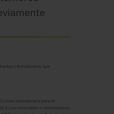
reviamente
i Sankyo | AstraZeneca, que
E) como monoterapia para el
Q] 3+) no resecables o metastásicos