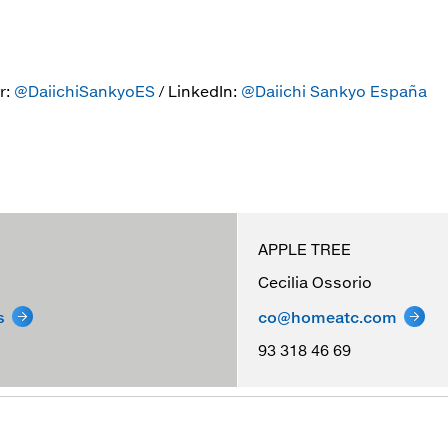
r:
@DaiichiSankyoES
/ LinkedIn:
@Daiichi Sankyo España
APPLE TREE
Cecilia Ossorio
s
co@homeatc.com
93 318 46 69