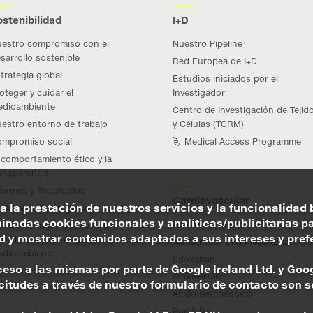
ostenibilidad
I+D
estro compromiso con el
Nuestro Pipeline
sarrollo sostenible
Red Europea de I+D
trategia global
Estudios iniciados por el
oteger y cuidar el
Investigador
dioambiente
Centro de Investigación de Tejid
estro entorno de trabajo
y Células (TCRM)
mpromiso social
Medical Access Programme
 comportamiento ético y la
ansparencia
formes y Resultados
Cardiovascular
a la prestación de nuestros servicios y la funcionalidad 
Comunicación global
nadas cookies funcionales y analíticas/publicitarias par
Nuestro Compromiso
estro Compromiso con los
y mostrar contenidos adaptados a sus intereses y prefer
rechos Humanos y el
We Care for Every Heartbeat
dioambiente
Edoxabán
acceso a las mismas por parte de Google Ireland Ltd. y Go
Olmesartán
tudes a través de nuestro formulario de contacto son so
Ácido Bempedoico
Portfolio