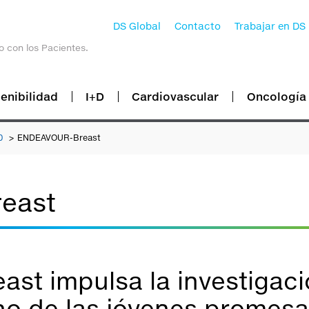
DS Global
Contacto
Trabajar en DS
o con los Pacientes.
enibilidad
I+D
Cardiovascular
Oncología
20
ENDEAVOUR-Breast
east
st impulsa la investigaci
o de las jóvenes promesa