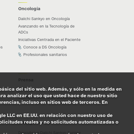
Oncología
Daiichi Sankyo en Oncología
Avanzando en la Tecnología de
ADCs
Iniciativas Centrada en el Paciente
os
Conoce a DS Oncología
Profesionales sanitarios
Prensa
básica del sitio web. Además, y sólo en la medida en
Noticias
a analizar el uso que usted hace de nuestro sitio
Contacto Medios de Comunicación
encias, incluso en sitios web de terceros. En
ogle LLC en EE.UU. en relación con nuestro uso de
licitudes reales y no solicitudes automatizadas o
Trabajar en DS
Descubre a Daiichi Sankyo Europe