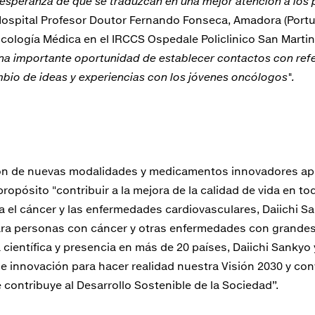
 esperanza de que se traduzcan en una mejor atención a los p
Hospital Profesor Doutor Fernando Fonseca, Amadora (Portug
cología Médica en el IRCCS Ospedale Policlinico San Martin
na importante oportunidad de establecer contactos con refe
mbio de ideas y experiencias con los jóvenes oncólogos".
ción de nuevas modalidades y medicamentos innovadores a
 propósito "contribuir a la mejora de la calidad de vida en
 el cáncer y las enfermedades cardiovasculares, Daiichi Sa
ara personas con cáncer y otras enfermedades con grande
científica y presencia en más de 20 países, Daiichi Sankyo
e innovación para hacer realidad nuestra Visión 2030 y co
contribuye al Desarrollo Sostenible de la Sociedad”.