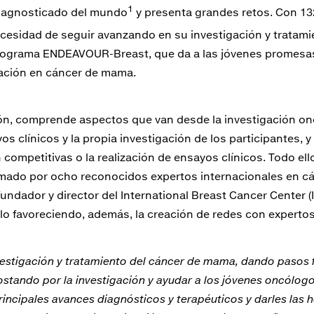
1
diagnosticado del mundo
y presenta grandes retos. Con 13
necesidad de seguir avanzando en su investigación y tratamie
rograma ENDEAVOUR-Breast, que da a las jóvenes promesas 
gación en cáncer de mama.
ón, comprende aspectos que van desde la investigación onc
os clínicos y la propia investigación de los participantes,
competitivas o la realización de ensayos clínicos. Todo el
rmado por ocho reconocidos expertos internacionales en c
fundador y director del International Breast Cancer Center
llo favoreciendo, además, la creación de redes con experto
stigación y tratamiento del cáncer de mama, dando pasos fi
ostando por la investigación y ayudar a los jóvenes oncólo
principales avances diagnósticos y terapéuticos y darles las