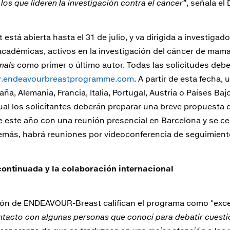
los que lideren la investigación contra el cáncer”
, señala el 
stá abierta hasta el 31 de julio, y va dirigida a investigad
 académicas, activos en la investigación del cáncer de mam
nals
como primer o último autor. Todas las solicitudes debe
.endeavourbreastprogramme.com
. A partir de esta fecha
ña, Alemania, Francia, Italia, Portugal, Austria o Países Ba
 cual los solicitantes deberán preparar una breve propuesta d
 este año con una reunión presencial en Barcelona y se c
emás, habrá reuniones por videoconferencia de seguimiento
ontinuada y la colaboración internacional
ción de ENDEAVOUR-Breast califican el programa como "exce
ntacto con algunas personas que conocí para debatir cuestio