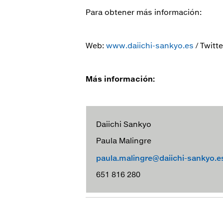
Para obtener más información:
Web:
www.daiichi-sankyo.es
/ Twitte
Más información:
Daiichi Sankyo
Paula Malingre
paula.malingre@daiichi-sankyo.e
651 816 280